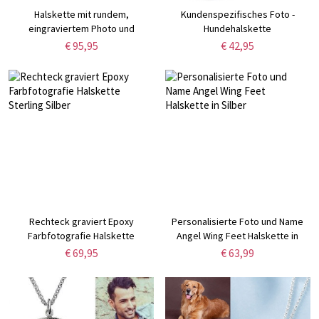
Halskette mit rundem,
Kundenspezifisches Foto -
eingraviertem Photo und
Hundehalskette
Geburtssteine Sterling Silber
€ 95,95
€ 42,95
Rechteck graviert Epoxy
Personalisierte Foto und Name
Farbfotografie Halskette
Angel Wing Feet Halskette in
Sterling Silber
Silber
€ 69,95
€ 63,99