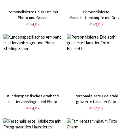
Personalisierte Halskette mit
Personalisierte
Photo und Gravur
Manschettenknöpfe mit Gravur
und Schachtel,
€ 44,95
€ 33,99
Manschettenknöpfe für den
Bräutigam, rechteckige
Manschettenknöpfe,
Hochzeits-/Jahrestagsgeschenk
für Männer/Ehemänner
Kundenspezifisches Armband
Personalisierte Edelstahl
mit Herzanhänger und Photo
gravierte Haustier Foto
Sterling Silber
Halskette
€ 54,95
€ 37,99