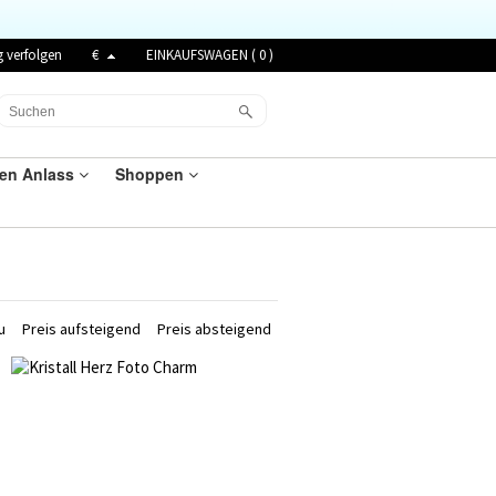
g verfolgen
€
EINKAUFSWAGEN (
0
)
den Anlass
Shoppen
u
Preis aufsteigend
Preis absteigend