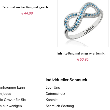
Personalisierter Ring mit geschwungenen Formen zwei Geburtssteine
€ 44,99
Infinity-Ring mit eingraviertem Namen vollständig besetzt mit Geburtssteinen
€ 60,95
Individueller Schmuck
sanhaenger kann
über Uns
n jedes
Datenschutz
ie Gravur für Sie
Kontakt
 in nur wenigen
Schmuck Wartung