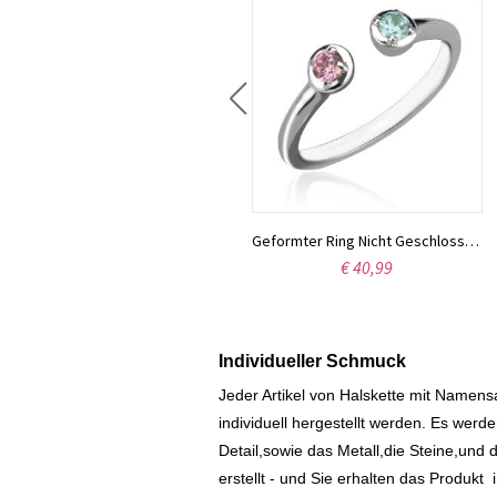
Individualisierte Infinity Nameschild Ring Carrie Stil Sterling Silber
€ 41,99
Geformter Ring Nicht Geschlossen mit zwei Geburtssteinen Sterling Silber
€ 40,99
Individueller Schmuck
Jeder Artikel von Halskette mit Namen
individuell hergestellt werden.
Es werde
Detail,sowie das Metall,die Steine,und d
erstellt - und Sie erhalten das Produkt