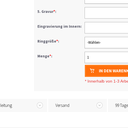
5. Gravur
*
:
Eingravierung im Innern:
Ringgröße
*
:
-Wählen-
Menge
*
:
1
IN DEN WAREN
* Innerhalb von 1-3 Arb
leitung
Versand
99 Tag