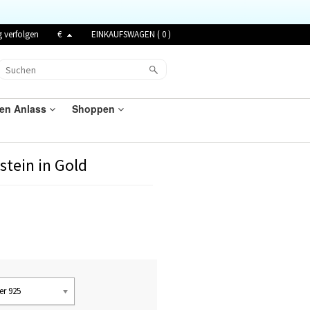
g verfolgen
€
EINKAUFSWAGEN (
0
)
den Anlass
Shoppen
stein in Gold
er 925