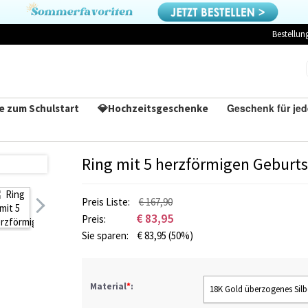
Bestellun
Geschenk für je
e zum Schulstart
💎Hochzeitsgeschenke
Ring mit 5 herzförmigen Geburts
Preis Liste:
€ 167,90
€
83,95
Preis:
Sie sparen:
€
83,95
(50%)
Material
*
:
18K Gold überzogenes Silb